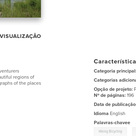
VISUALIZAÇÃO
Característic
venturers
Categoria principal
utiful regions of
Categorias adicion
graphs of the places
Opção de projeto:
Nº de páginas:
196
Data de publicação
Idioma
English
Palavras-chavee
,
Hiking Bicycling