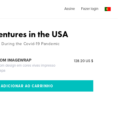
Assine
Fazer login
ntures in the USA
g During the Covid-19 Pandemic
COM IMAGEWRAP
128.20 US $
com design em cores vivas impresso
capa