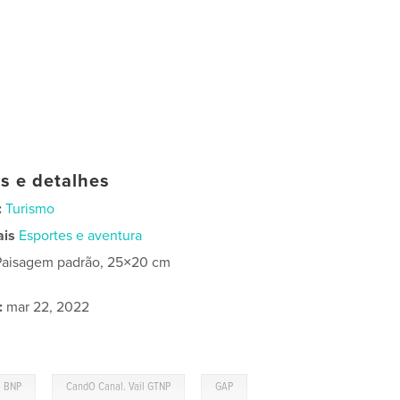
as e detalhes
:
Turismo
ais
Esportes e aventura
Paisagem padrão, 25×20 cm
:
mar 22, 2022
,
,
BNP
CandO Canal. Vail GTNP
GAP