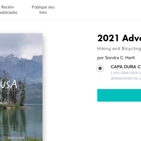
Recém-
Publique seu
publicados
livro
2021 Adve
Hiking and Bicyclin
por
Sondra C. Hartt
CAPA DURA 
Livro capa dura 
diretamente na 