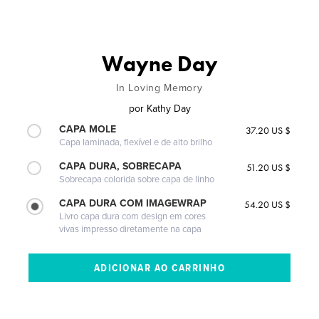
Wayne Day
In Loving Memory
por
Kathy Day
CAPA MOLE
37.20 US $
Capa laminada, flexível e de alto brilho
CAPA DURA, SOBRECAPA
51.20 US $
Sobrecapa colorida sobre capa de linho
CAPA DURA COM IMAGEWRAP
54.20 US $
Livro capa dura com design em cores
vivas impresso diretamente na capa