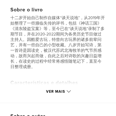
Sobre o livro
十二岁开始自己制作自媒体“谈天说地”，从2019年开
始整理了一些濒临失传的评书，包括《神话三国》
《清东陵盗宝案》等，至今已在“谈天说地”录制了多
期节目，并在2020-2022期间为各类历史节目做过
主持人。因酷爱古玩，特曾向古玩界的诸多前辈问
艺，并有一些自己的小型收藏。八岁开始写诗，第
一首诗是因读史，被汉代苏武北海牧羊的气节所感
动，故而兴起而做，自此之后对诗歌的兴趣日益增
长，在读史的过程中经常将感悟随笔记下，直至今
日整理成册。
Características e detalhes
Categoria principal:
Poesia
VER MAIS
Opção de projeto:
13×20 cm
Nº de páginas:
64
ISBN