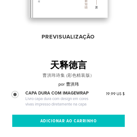
PREVISUALIZAÇÃO
天释徳言
曹洪玮诗集 (彩色精装版）
por
曹洪玮
CAPA DURA COM IMAGEWRAP
19.99 US $
Livro capa dura com design em cores
vivas impresso diretamente na capa