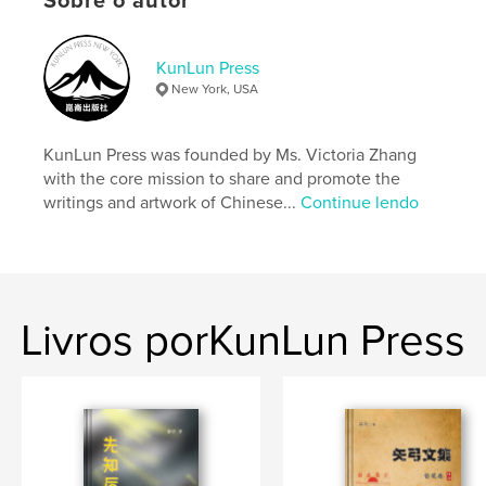
Sobre o autor
Capa dura com ImageWrap: 9798211198500
Data de publicação:
maio 26, 2023
Idioma
Chinese (Simplified)
KunLun Press
New York, USA
Palavras-chavee
,
曹洪玮诗集
曹洪玮
KunLun Press was founded by Ms. Victoria Zhang
with the core mission to share and promote the
writings and artwork of Chinese...
Continue lendo
Livros porKunLun Press