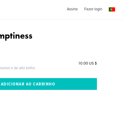
Assine
Fazer login
mptiness
10.00 US $
exível e de alto brilho