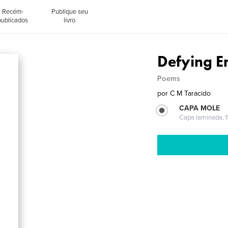
Recém-
Publique seu
publicados
livro
Defying E
Poems
por
C M Taracido
CAPA MOLE
Capa laminada, fl