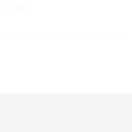
,
e
poetry