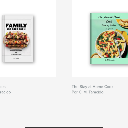
ipes
The Stay-at-Home Cook
aracido
Por C. M. Taracido