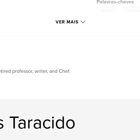
Palavras-chavee
,
poems
literatur
VER MAIS
tired professor, writer, and Chef.
s Taracido