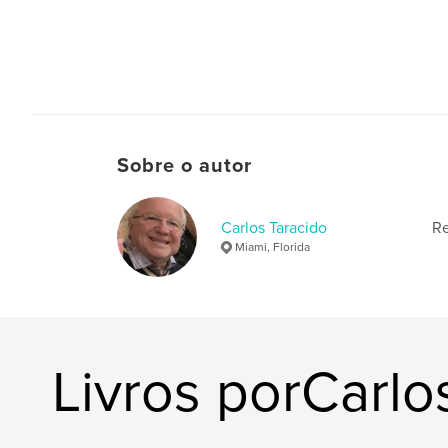
Sobre o autor
Carlos Taracido
Re
Miami, Florida
Livros porCarlo