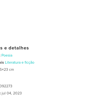
as e detalhes
:
Poesia
ais
Literatura e ficção
15×23 cm
1092273
:
jul 04, 2023