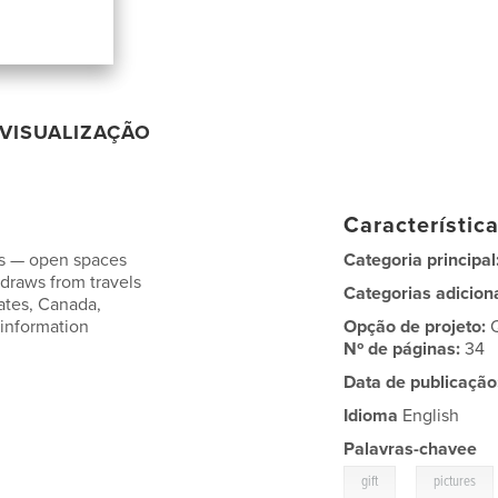
VISUALIZAÇÃO
Característic
es — open spaces
Categoria principal
 draws from travels
Categorias adicion
tates, Canada,
 information
Opção de projeto:
Nº de páginas:
34
Data de publicação
Idioma
English
Palavras-chavee
,
gift
pictures