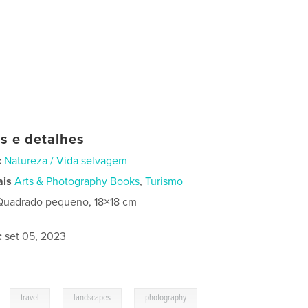
as e detalhes
:
Natureza / Vida selvagem
ais
Arts & Photography Books
,
Turismo
Quadrado pequeno, 18×18 cm
:
set 05, 2023
,
,
,
travel
landscapes
photography