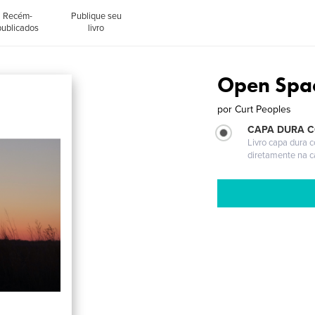
Recém-
Publique seu
publicados
livro
Open Spa
por
Curt Peoples
CAPA DURA 
Livro capa dura 
diretamente na 