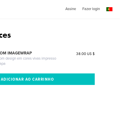
Assine
Fazer login
ces
COM IMAGEWRAP
38.00 US $
com design em cores vivas impresso
capa