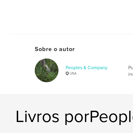
Sobre o autor
Peoples & Company
Pu
USA
in
Livros porPeop