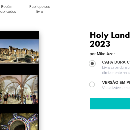
Recém-
Publique seu
publicados
livro
Holy Land
2023
por
Mike Azer
CAPA DURA 
Livro capa dura 
diretamente na 
VERSÃO EM P
Visualizável em q