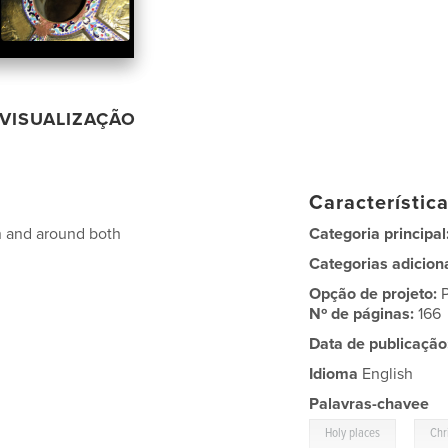
VISUALIZAÇÃO
Característic
in and around both
Categoria principal
Categorias adicion
Opção de projeto:
Nº de páginas:
166
Data de publicação
Idioma
English
Palavras-chavee
,
Holy places
Chr