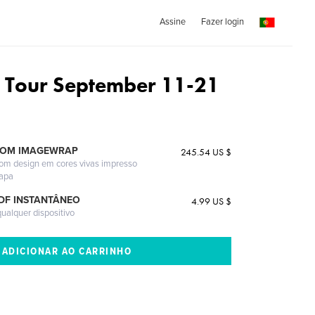
Assine
Fazer login
 Tour September 11-21
COM IMAGEWRAP
245.54 US $
com design em cores vivas impresso
capa
DF INSTANTÂNEO
4.99 US $
ualquer dispositivo