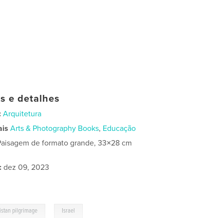
as e detalhes
:
Arquitetura
ais
Arts & Photography Books
,
Educação
Paisagem de formato grande, 33×28 cm
:
dez 09, 2023
,
istan pilgrimage
Israel