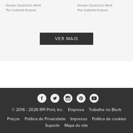
Kinder-Gedichte-Welt
Kinder-Gedichte-Welt
Por Isabella Kramer
Por Isabella Kramer
VER MAIS
© 2016 - 2026 RPI Print, Inc.
Empresa
Trabalhe no Blurb
Preços
Política de Privacidade
Impresso
Política de cookies
Suporte
Mapa do site