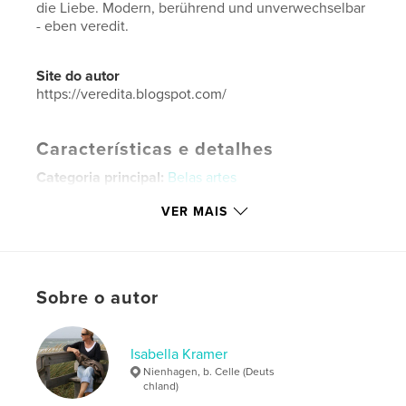
die Liebe. Modern, berührend und unverwechselbar
- eben veredit.
Site do autor
https://veredita.blogspot.com/
Características e detalhes
Categoria principal:
Belas artes
Categorias adicionais
Literatura e ficção
VER MAIS
Opção de projeto:
15×23 cm
Nº de páginas:
180
Data de publicação:
jan 03, 2024
Sobre o autor
Idioma
German
Palavras-chavee
Isabella Kramer
,
,
,
,
Liebe
Meer
Natur
Poesie
Nienhagen, b. Celle (Deuts
chland)
,
Gedichte
Lyrik