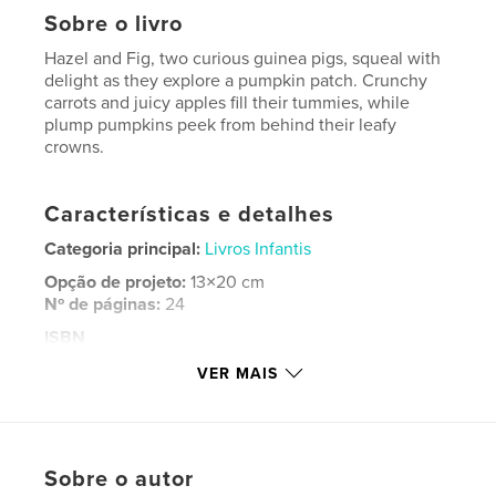
Sobre o livro
Hazel and Fig, two curious guinea pigs, squeal with
delight as they explore a pumpkin patch. Crunchy
carrots and juicy apples fill their tummies, while
plump pumpkins peek from behind their leafy
crowns.
Características e detalhes
Categoria principal:
Livros Infantis
Opção de projeto:
13×20 cm
Nº de páginas:
24
ISBN
Capa mole: 9798881353209
VER MAIS
Data de publicação:
fev 01, 2024
Idioma
English
Palavras-chavee
Sobre o autor
,
,
children's book
pumpkins
guinea pigs