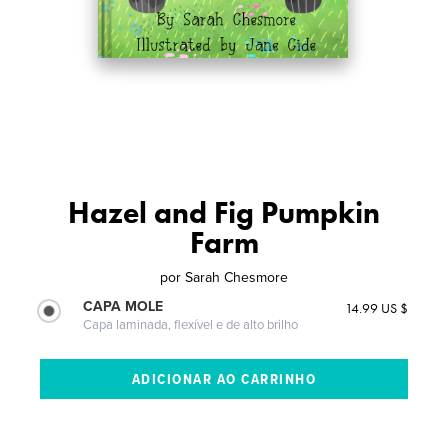
Hazel and Fig Pumpkin
Farm
por
Sarah Chesmore
CAPA MOLE
14.99 US $
Capa laminada, flexível e de alto brilho