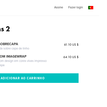
Assine
Fazer login
ns 2
SOBRECAPA
61.10 US $
da sobre capa de linho
COM IMAGEWRAP
64.10 US $
com design em cores vivas impresso
capa