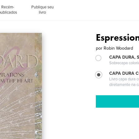
Recém-
Publique seu
publicados
livro
Espressio
por
Robin Woodard
CAPA DURA, 
Sobrecapa colori
CAPA DURA 
Livro capa dura 
diretamente na 