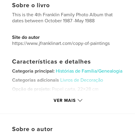
Sobre o livro
This is the 4th Franklin Family Photo Album that
dates between October 1987 -May 1988
Site do autor
https://www.jfranklinart.com/copy-of-paintings
Características e detalhes
Categoria principal:
Histórias de Família/Genealogia
Categorias adicionais
Livros de Decoração
Opção de projeto:
Papel carta, 22×28 cm
Nº de páginas:
80
VER MAIS
Data de publicação:
set 06, 2024
Idioma
English
Palavras-chavee
Sobre o autor
,
,
,
album
photograph
family
franklin