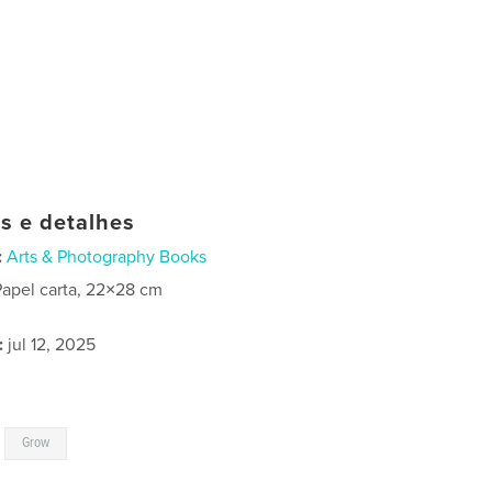
as e detalhes
:
Arts & Photography Books
Papel carta, 22×28 cm
:
jul 12, 2025
,
Grow