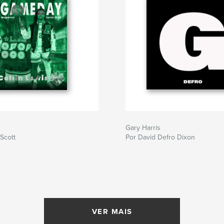
Gary Harris
 Scott
Por David Defro Dixon
VER MAIS