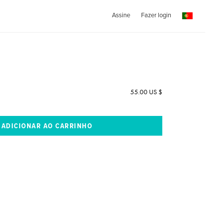
Assine
Fazer login
55.00 US $