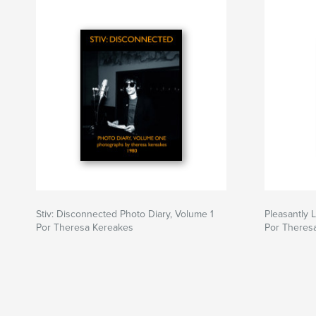
Stiv: Disconnected Photo Diary, Volume 1
Pleasantly 
Por Theresa Kereakes
Por Theres