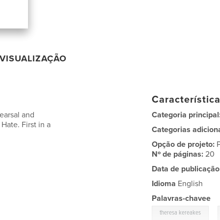
VISUALIZAÇÃO
Característic
earsal and
Categoria principal
ate. First in a
Categorias adicion
Opção de projeto:
Nº de páginas:
20
Data de publicação
Idioma
English
Palavras-chavee
,
theresa kereakes