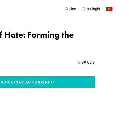
Assine
Fazer login
 Hate: Forming the
19.99 US $