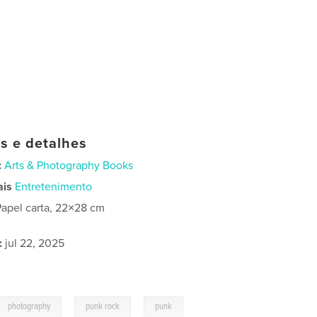
as e detalhes
:
Arts & Photography Books
ais
Entretenimento
Papel carta, 22×28 cm
:
jul 22, 2025
,
,
photography
punk rock
punk