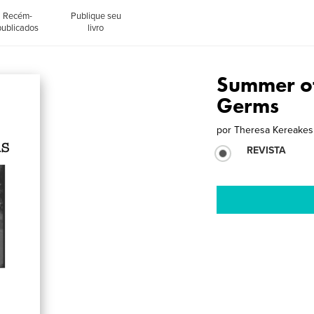
Recém-
Publique seu
publicados
livro
Summer of
Germs
por
Theresa Kereakes
REVISTA