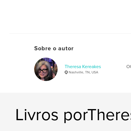
Sobre o autor
Theresa Kereakes
OG
Nashville, TN, USA
Livros porTher