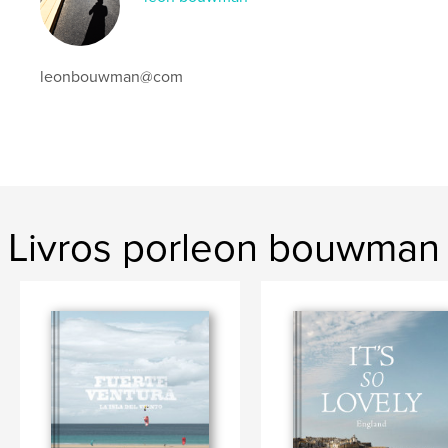
leonbouwman@com
Livros porleon bouwman