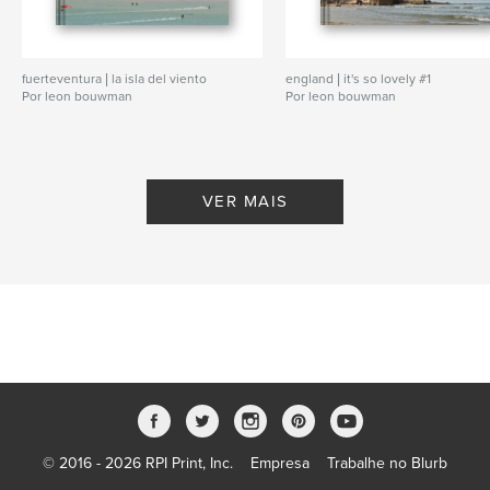
fuerteventura | la isla del viento
england | it's so lovely #1
Por leon bouwman
Por leon bouwman
VER MAIS
© 2016 - 2026 RPI Print, Inc.
Empresa
Trabalhe no Blurb