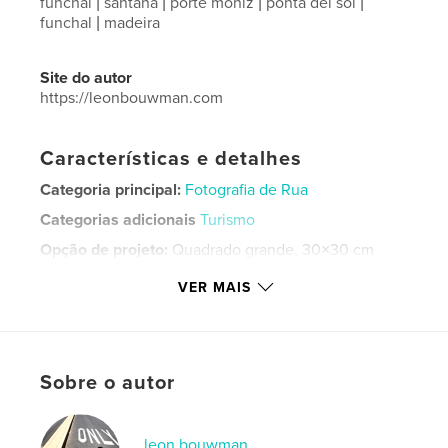
funchal | santana | porte moniz | ponta del sol |
funchal | madeira
Site do autor
https://leonbouwman.com
Características e detalhes
Categoria principal:
Fotografia de Rua
Categorias adicionais
Turismo
Opção de projeto:
Quadrado grande, 30×30 cm
Nº de páginas:
186
VER MAIS
Data de publicação:
nov 01, 2025
Idioma
Portuguese
Palavras-chavee
Sobre o autor
,
,
,
ponta del sol
porte moniz
santana
funchal
leon bouwman