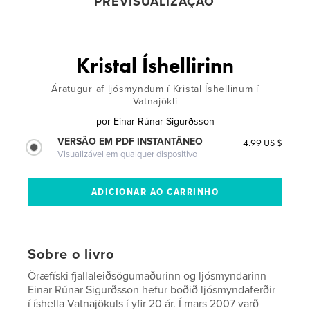
PREVISUALIZAÇÃO
Kristal Íshellirinn
Áratugur af ljósmyndum í Kristal Íshellinum í
Vatnajökli
por
Einar Rúnar Sigurðsson
VERSÃO EM PDF INSTANTÂNEO
4.99 US $
Visualizável em qualquer dispositivo
Sobre o livro
Öræfíski fjallaleiðsögumaðurinn og ljósmyndarinn
Einar Rúnar Sigurðsson hefur boðið ljósmyndaferðir
í íshella Vatnajökuls í yfir 20 ár. Í mars 2007 varð