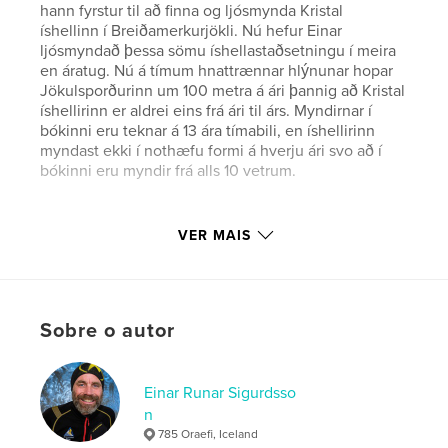
hann fyrstur til að finna og ljósmynda Kristal
íshellinn í Breiðamerkurjökli. Nú hefur Einar
ljósmyndað þessa sömu íshellastaðsetningu í meira
en áratug. Nú á tímum hnattrænnar hlýnunar hopar
Jökulsporðurinn um 100 metra á ári þannig að Kristal
íshellirinn er aldrei eins frá ári til árs. Myndirnar í
bókinni eru teknar á 13 ára tímabili, en íshellirinn
myndast ekki í nothæfu formi á hverju ári svo að í
bókinni eru myndir frá alls 10 vetrum.
Site do autor
VER MAIS
http://www.einarr.is
Características e detalhes
Sobre o autor
Categoria principal:
Arts & Photography Books
Categorias adicionais
Islândia
,
Livros de Decoração
Einar Runar Sigurdsso
Opção de projeto:
Paisagem padrão, 25×20 cm
n
Nº de páginas:
58
785 Oraefi, Iceland
ISBN