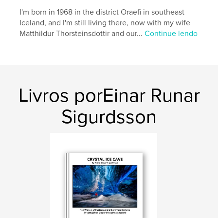
Capa dura com ImageWrap: 9798261091356
I'm born in 1968 in the district Oraefi in southeast
Iceland, and I'm still living there, now with my wife
Data de publicação:
jan 31, 2026
Matthildur Thorsteinsdottir and our...
Continue lendo
Idioma
Icelandic
Palavras-chavee
,
,
,
íshellir
íshellar
einarrphotography
einarr
Livros porEinar Runar
Sigurdsson