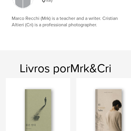
Italy
Categoria principal:
Literatura e ficção
Categorias adicionais
Ficção literária
Marco Recchi (Mrk) is a teacher and a writer. Cristian
Opção de projeto:
13×20 cm
Altieri (Cri) is a professional photographer.
Nº de páginas:
96
ISBN
Capa mole: 9798240518621
Data de publicação:
maio 23, 2026
Idioma
Chinese (Simplified)
Livros porMrk&Cri
Palavras-chavee
,
,
,
,
mind
body
trauma novel
Recchi
身体自知