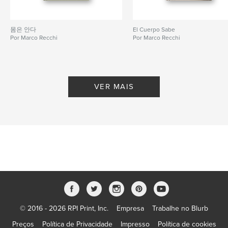
몸은 안다
El Cuerpo Sabe
Por Marco Recchi
Por Marco Recchi
VER MAIS
© 2016 - 2026 RPI Print, Inc.
Empresa
Trabalhe no Blurb
Preços
Política de Privacidade
Impresso
Política de cookies