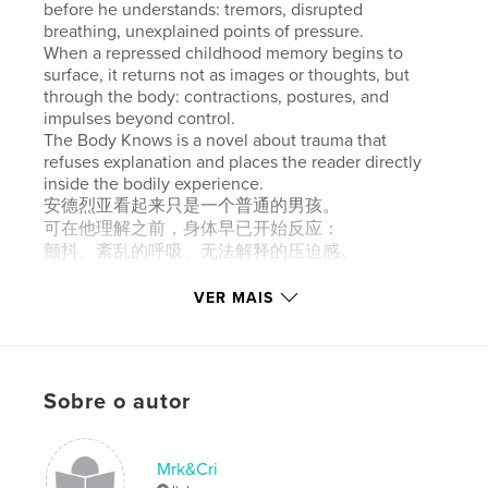
before he understands: tremors, disrupted
breathing, unexplained points of pressure.
When a repressed childhood memory begins to
surface, it returns not as images or thoughts, but
through the body: contractions, postures, and
impulses beyond control.
The Body Knows is a novel about trauma that
refuses explanation and places the reader directly
inside the bodily experience.
安德烈亚看起来只是一个普通的男孩。
可在他理解之前，身体早已开始反应：
颤抖、紊乱的呼吸、无法解释的压迫感。
当一段被压抑的童年记忆开始浮现时，
它并不是以画面或思想的形式回来，
VER MAIS
而是通过身体重新出现：
收缩、姿势、以及无法控制的冲动。
《身体自知》是一部关于创伤的小说。
它拒绝解释，
Sobre o autor
而是让读者直接进入身体本身的感受之中。
Mrk&Cri
Características e detalhes