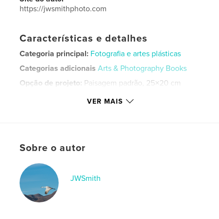
https://jwsmithphoto.com
Características e detalhes
Categoria principal:
Fotografia e artes plásticas
Categorias adicionais
Arts & Photography Books
Opção de projeto:
Paisagem padrão, 25×20 cm
Nº de páginas:
110
VER MAIS
Data de publicação:
jul 08, 2026
Idioma
English
Palavras-chavee
Sobre o autor
,
,
,
fine art
black and white
form
photography
JWSmith