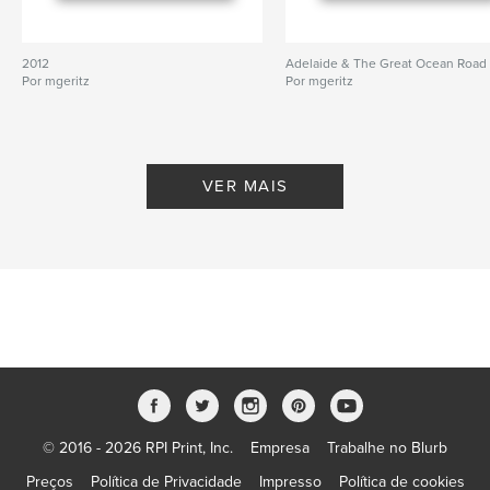
2012
Adelaide & The Great Ocean Road
Por mgeritz
Por mgeritz
VER MAIS
© 2016 - 2026 RPI Print, Inc.
Empresa
Trabalhe no Blurb
Preços
Política de Privacidade
Impresso
Política de cookies