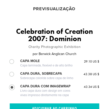
PREVISUALIZAÇÃO
Celebration of Creation
2007: Dominion
Charity Photographic Exhibition
por
Berwick Anglican Church
CAPA MOLE
29.10 US $
Capa laminada, flexível e de alto brilho
CAPA DURA, SOBRECAPA
43.38 US $
Sobrecapa colorida sobre capa de linho
CAPA DURA COM IMAGEWRAP
43.34 US $
Livro capa dura com design em cores
vivas impresso diretamente na capa