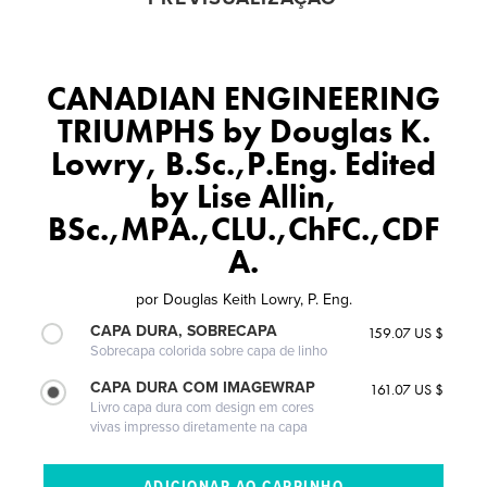
CANADIAN ENGINEERING
TRIUMPHS by Douglas K.
Lowry, B.Sc.,P.Eng. Edited
by Lise Allin,
BSc.,MPA.,CLU.,ChFC.,CDF
A.
por
Douglas Keith Lowry, P. Eng.
CAPA DURA, SOBRECAPA
159.07 US $
Sobrecapa colorida sobre capa de linho
CAPA DURA COM IMAGEWRAP
161.07 US $
Livro capa dura com design em cores
vivas impresso diretamente na capa