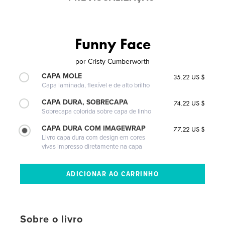
Funny Face
por
Cristy Cumberworth
CAPA MOLE
35.22 US $
Capa laminada, flexível e de alto brilho
CAPA DURA, SOBRECAPA
74.22 US $
Sobrecapa colorida sobre capa de linho
CAPA DURA COM IMAGEWRAP
77.22 US $
Livro capa dura com design em cores
vivas impresso diretamente na capa
Sobre o livro