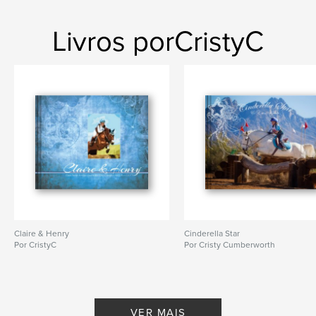
Livros porCristyC
Claire & Henry
Cinderella Star
Por CristyC
Por Cristy Cumberworth
VER MAIS