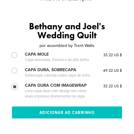
Bethany and Joel's
Wedding Quilt
por
assembled by Trent Watts
CAPA MOLE
35.22 US $
Capa laminada, flexível e de alto brilho
CAPA DURA, SOBRECAPA
49.22 US $
Sobrecapa colorida sobre capa de linho
CAPA DURA COM IMAGEWRAP
52.22 US $
Livro capa dura com design em cores
vivas impresso diretamente na capa