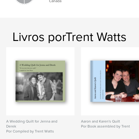
Canada
Livros porTrent Watts
A Wedding Quilt for Jenna and
Aaron and Karen's Quilt
Derek
Por Book assembled by Trent
Por Compiled by Trent Watts