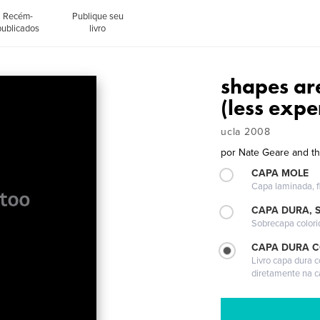
Recém-
Publique seu
publicados
livro
shapes are
(less expe
ucla 2008
por
Nate Geare and th
CAPA MOLE
Capa laminada, fl
CAPA DURA, 
Sobrecapa colori
CAPA DURA 
Livro capa dura 
diretamente na 