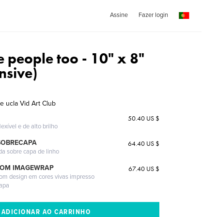
Assine
Fazer login
 people too - 10" x 8"
nsive)
e ucla Vid Art Club
50.40 US $
exível e de alto brilho
SOBRECAPA
64.40 US $
da sobre capa de linho
COM IMAGEWRAP
67.40 US $
com design em cores vivas impresso
capa