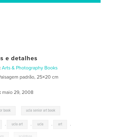
as e detalhes
:
Arts & Photography Books
Paisagem padrão, 25×20 cm
:
maio 29, 2008
,
or book
ucla senior art book
,
ucla art
,
ucla
,
art
,
ngs
,
sculpture