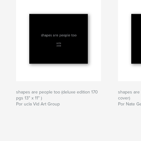
shapes are people too (deluxe edition 170
shapes are 
pgs 13" x 11" )
cover)
Por ucla Vid Art Group
Por Nate Ge