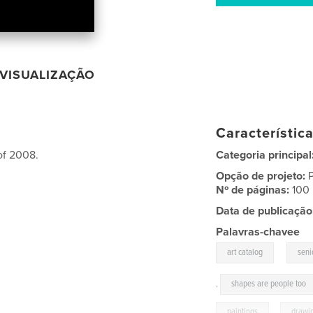
VISUALIZAÇÃO
Característic
of 2008.
Categoria principal
Opção de projeto:
Nº de páginas:
100
Data de publicação
Palavras-chavee
,
art catalog
seni
,
shapes are people too
paintings
,
drawi