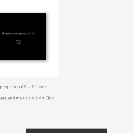
people too (13" x 11" hard
are and the ucla Vid Art Club