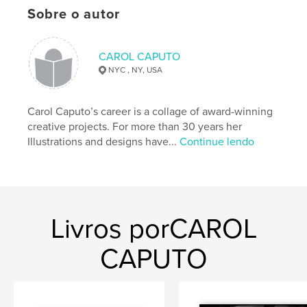
Sobre o autor
,
photography
artist
CAROL CAPUTO
,
portfolio
,
artwork
,
drawing
,
painting
,
NYC , NY, USA
landscape
,
romance
,
computer
,
digital
Carol Caputo’s career is a collage of award-winning
creative projects. For more than 30 years her
Illustrations and designs have...
Continue lendo
Livros porCAROL
CAPUTO