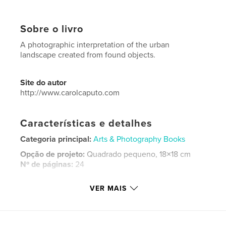
Sobre o livro
A photographic interpretation of the urban
landscape created from found objects.
Site do autor
http://www.carolcaputo.com
Características e detalhes
Categoria principal:
Arts & Photography Books
Opção de projeto:
Quadrado pequeno, 18×18 cm
Nº de páginas:
24
Data de publicação:
jun 18, 2008
VER MAIS
Idioma
English
Palavras-chavee
,
,
,
found and lost.
poetry
refuse