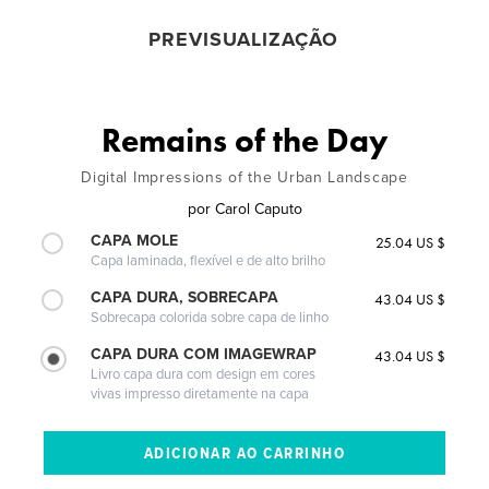
PREVISUALIZAÇÃO
Remains of the Day
Digital Impressions of the Urban Landscape
por
Carol Caputo
CAPA MOLE
25.04 US $
Capa laminada, flexível e de alto brilho
CAPA DURA, SOBRECAPA
43.04 US $
Sobrecapa colorida sobre capa de linho
CAPA DURA COM IMAGEWRAP
43.04 US $
Livro capa dura com design em cores
vivas impresso diretamente na capa