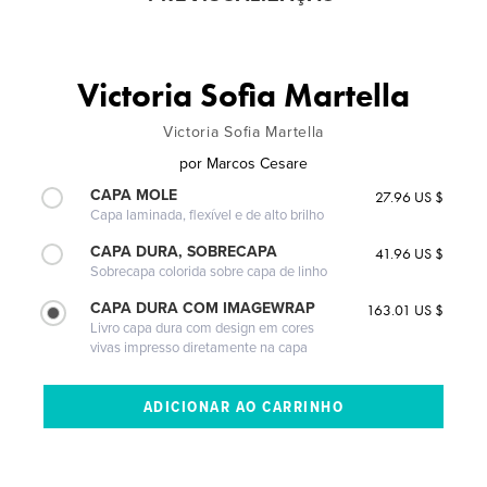
Victoria Sofia Martella
Victoria Sofia Martella
por
Marcos Cesare
CAPA MOLE
27.96 US $
Capa laminada, flexível e de alto brilho
CAPA DURA, SOBRECAPA
41.96 US $
Sobrecapa colorida sobre capa de linho
CAPA DURA COM IMAGEWRAP
163.01 US $
Livro capa dura com design em cores
vivas impresso diretamente na capa