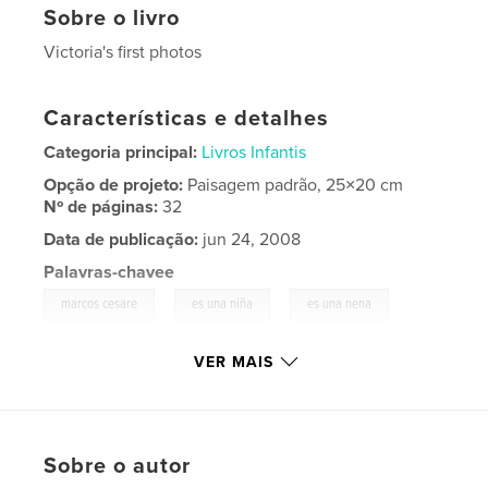
Sobre o livro
Victoria's first photos
Características e detalhes
Categoria principal:
Livros Infantis
Opção de projeto:
Paisagem padrão, 25×20 cm
Nº de páginas:
32
Data de publicação:
jun 24, 2008
Palavras-chavee
,
,
,
marcos cesare
es una niña
es una nena
it's a girl
VER MAIS
,
new born
,
recien nacida
,
victoria
,
sofia
,
martella
Sobre o autor