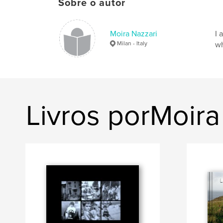
Sobre o autor
Moira Nazzari
I 
Milan - Italy
wh
Livros porMoira