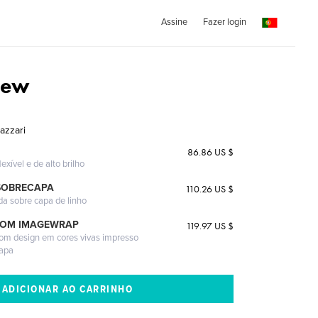
Assine
Fazer login
View
azzari
86.86 US $
exível e de alto brilho
SOBRECAPA
110.26 US $
da sobre capa de linho
COM IMAGEWRAP
119.97 US $
com design em cores vivas impresso
capa