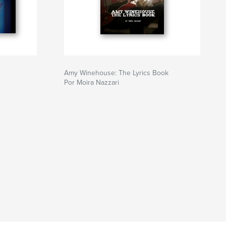
Amy Winehouse: The Lyrics Book
Por Moira Nazzari