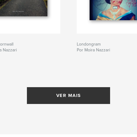
ornwall
Londongram
a Nazzari
Por Moira Nazzari
VER MAIS