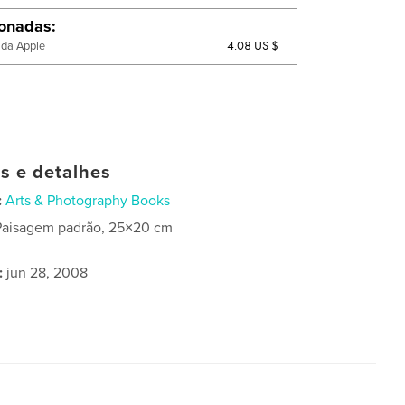
ionadas
4.08 US $
 da Apple
as e detalhes
:
Arts & Photography Books
Paisagem padrão, 25×20 cm
:
jun 28, 2008