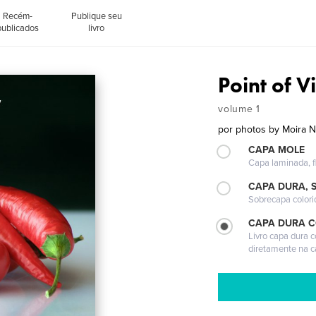
Recém-
Publique seu
publicados
livro
Point of 
volume 1
por
photos by Moira N
CAPA MOLE
Capa laminada, fl
CAPA DURA, 
Sobrecapa colori
CAPA DURA 
Livro capa dura 
diretamente na 