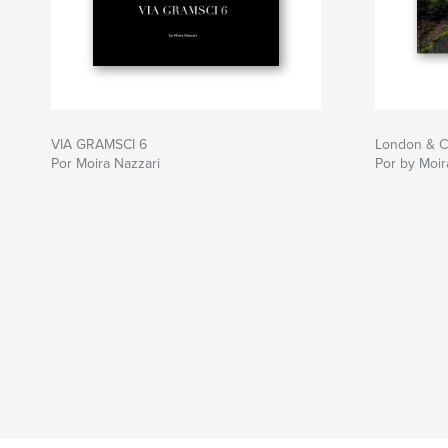
VIA GRAMSCI 6
London & C
Por Moira Nazzari
Por by Moir