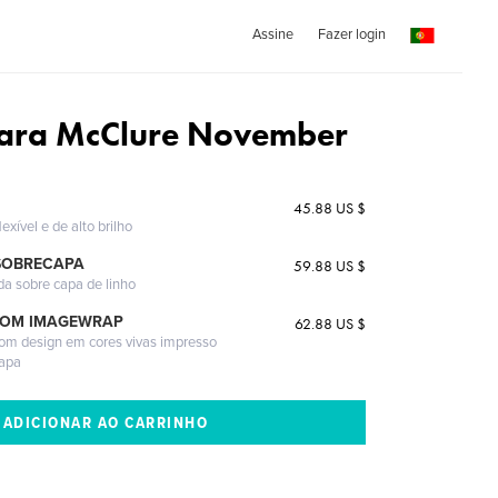
Assine
Fazer login
Kara McClure November
45.88 US $
exível e de alto brilho
SOBRECAPA
59.88 US $
da sobre capa de linho
COM IMAGEWRAP
62.88 US $
com design em cores vivas impresso
capa