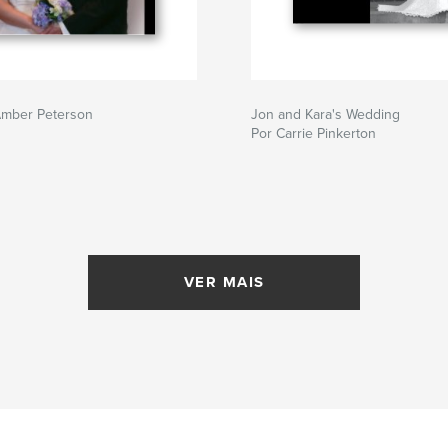
Amber Peterson
Jon and Kara's Wedding
Por Carrie Pinkerton
VER MAIS