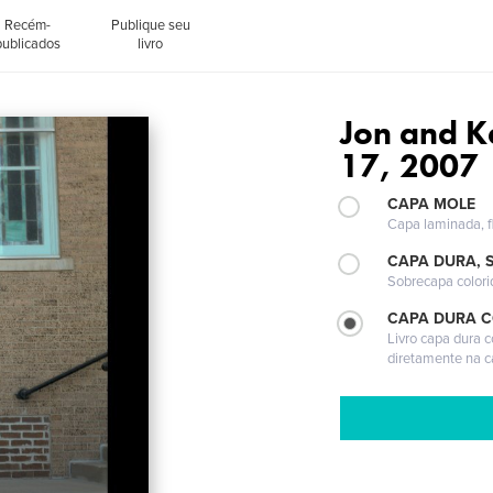
Recém-
Publique seu
publicados
livro
Jon and 
17, 2007
CAPA MOLE
Capa laminada, fl
CAPA DURA, 
Sobrecapa colori
CAPA DURA 
Livro capa dura 
diretamente na 