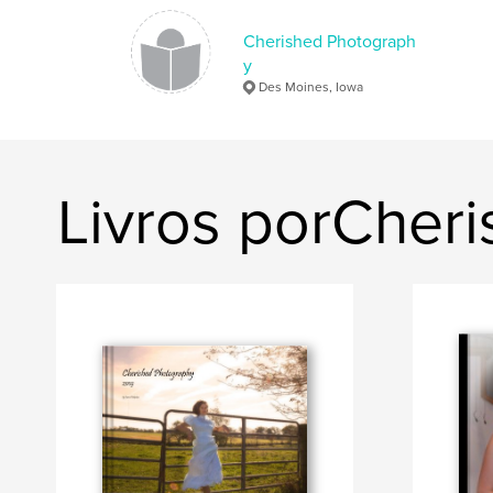
Cherished Photograph
y
Des Moines, Iowa
Livros porCher