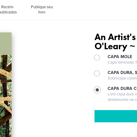
Recém-
Publique seu
publicados
livro
An Artist
O'Leary ~
CAPA MOLE
Capa laminada, fl
CAPA DURA, 
Sobrecapa colori
CAPA DURA 
Livro capa dura 
diretamente na 