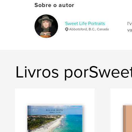
Sobre o autor
Sweet Life Portraits
I'
Abbotsford, B.C., Canada
va
Livros porSweet 