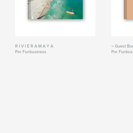
R I V I E R A M A Y A
~ Guest Bo
Por Funbusiness
Por Funbus