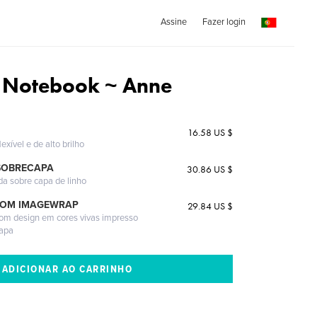
Assine
Fazer login
's Notebook ~ Anne
16.58 US $
exível e de alto brilho
SOBRECAPA
30.86 US $
da sobre capa de linho
COM IMAGEWRAP
29.84 US $
com design em cores vivas impresso
capa