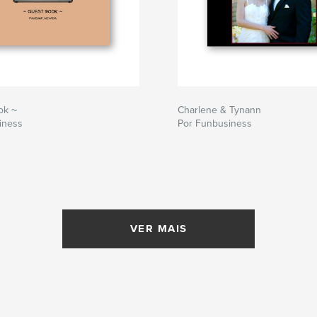
ok ~
Charlene & Tynann
iness
Por Funbusiness
VER MAIS