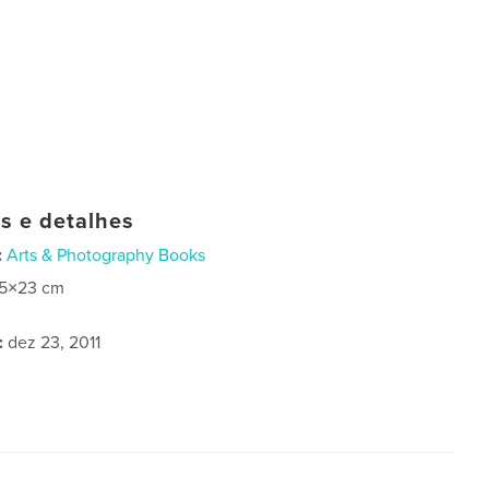
as e detalhes
:
Arts & Photography Books
15×23 cm
:
dez 23, 2011