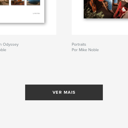
n Odyssey
Portraits
oble
Por Mike Noble
VER MAIS