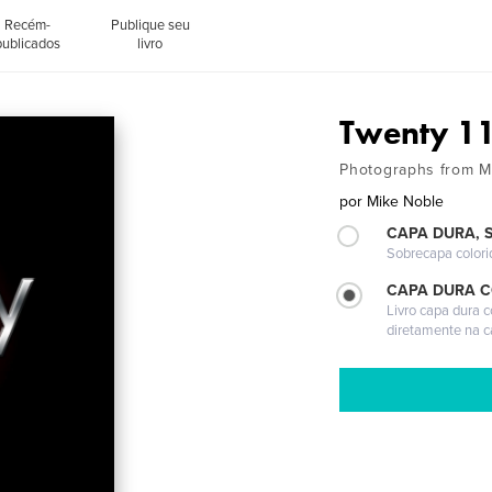
Recém-
Publique seu
publicados
livro
Twenty 1
Photographs from M
por
Mike Noble
CAPA DURA, 
Sobrecapa colori
CAPA DURA 
Livro capa dura 
diretamente na 