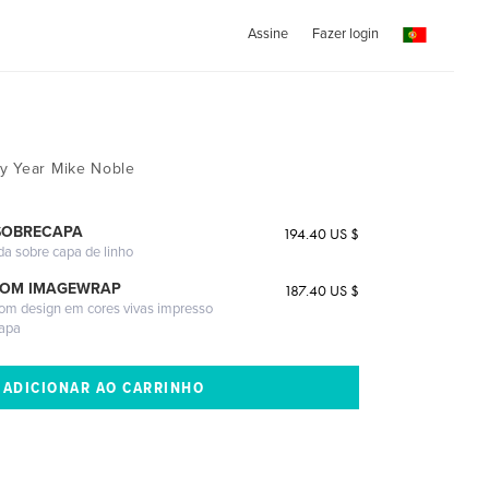
Assine
Fazer login
1
y Year Mike Noble
SOBRECAPA
194.40 US $
da sobre capa de linho
COM IMAGEWRAP
187.40 US $
com design em cores vivas impresso
capa