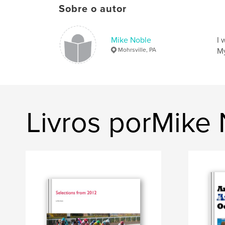
Sobre o autor
Mike Noble
I 
Mohrsville, PA
My
Livros porMike