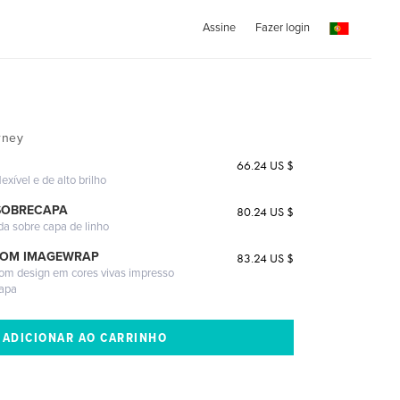
Assine
Fazer login
rney
66.24 US $
exível e de alto brilho
SOBRECAPA
80.24 US $
da sobre capa de linho
COM IMAGEWRAP
83.24 US $
com design em cores vivas impresso
capa