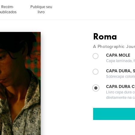
Recém-
Publique seu
publicados
livro
Roma
A Photographic Jou
CAPA MOLE
Capa laminada, fl
CAPA DURA, 
Sobrecapa colori
CAPA DURA 
Livro capa dura 
diretamente na 