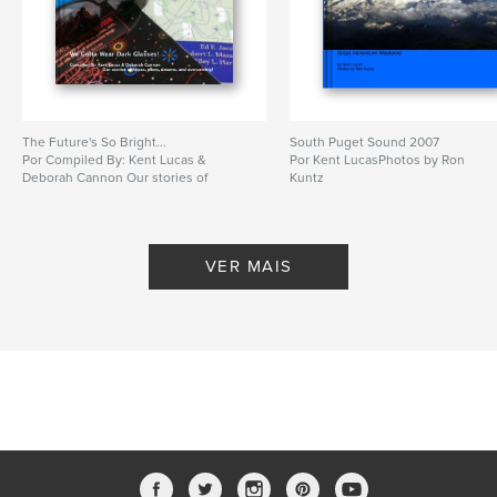
The Future's So Bright...
South Puget Sound 2007
Por Compiled By: Kent Lucas &
Por Kent LucasPhotos by Ron
Deborah Cannon Our stories of
Kuntz
hopes, plans, dreams, and
overcoming!
VER MAIS