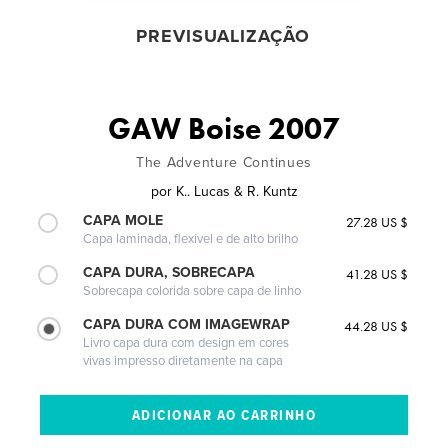
PREVISUALIZAÇÃO
GAW Boise 2007
The Adventure Continues
por
K.. Lucas & R. Kuntz
CAPA MOLE
27.28 US $
Capa laminada, flexível e de alto brilho
CAPA DURA, SOBRECAPA
41.28 US $
Sobrecapa colorida sobre capa de linho
CAPA DURA COM IMAGEWRAP
44.28 US $
Livro capa dura com design em cores
vivas impresso diretamente na capa