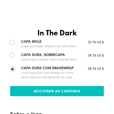
In The Dark
CAPA MOLE
23.76 US $
Capa laminada, flexível e de alto brilho
CAPA DURA, SOBRECAPA
38.76 US $
Sobrecapa colorida sobre capa de linho
CAPA DURA COM IMAGEWRAP
38.76 US $
Livro capa dura com design em cores
vivas impresso diretamente na capa