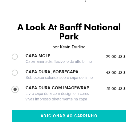
A Look At Banff National
Park
por
Kevin Durling
CAPA MOLE
29.00 US $
Capa laminada, flexível e de alto brilho
CAPA DURA, SOBRECAPA
48.00 US $
Sobrecapa colorida sobre capa de linho
CAPA DURA COM IMAGEWRAP
51.00 US $
Livro capa dura com design em cores
vivas impresso diretamente na capa