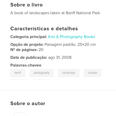
Sobre o livro
A book of landscapes taken at Banff National Park
Características e detalhes
Categoria principal:
Arts & Photography Books
Opção de projeto:
Paisagem padrão, 25×20 cm
Nº de páginas:
20
Data de publicação:
ago 31, 2008
Palavras-chavee
,
,
,
,
banff
photography
landscape
canada
,
rockies
durling
Sobre o autor