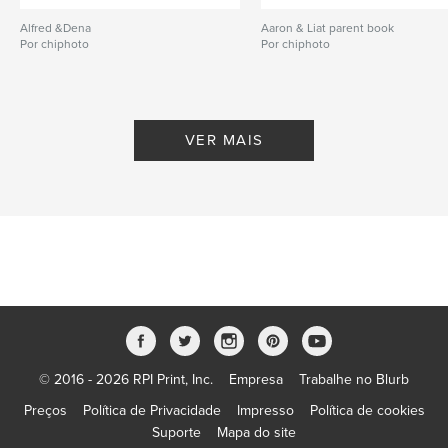
Alfred &Dena
Aaron & Liat parent book
Por chiphoto
Por chiphoto
VER MAIS
© 2016 - 2026 RPI Print, Inc.
Empresa
Trabalhe no Blurb
Preços
Política de Privacidade
Impresso
Política de cookies
Suporte
Mapa do site