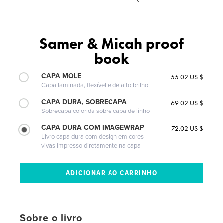
Samer & Micah proof
book
CAPA MOLE
55.02 US $
Capa laminada, flexível e de alto brilho
CAPA DURA, SOBRECAPA
69.02 US $
Sobrecapa colorida sobre capa de linho
CAPA DURA COM IMAGEWRAP
72.02 US $
Livro capa dura com design em cores
vivas impresso diretamente na capa
Sobre o livro