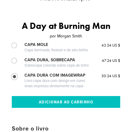
A Day at Burning Man
por
Morgan Smith
CAPA MOLE
43.24 US $
Capa laminada, flexível e de alto brilho
CAPA DURA, SOBRECAPA
47.24 US $
Sobrecapa colorida sobre capa de linho
CAPA DURA COM IMAGEWRAP
50.24 US $
Livro capa dura com design em cores
vivas impresso diretamente na capa
Sobre o livro