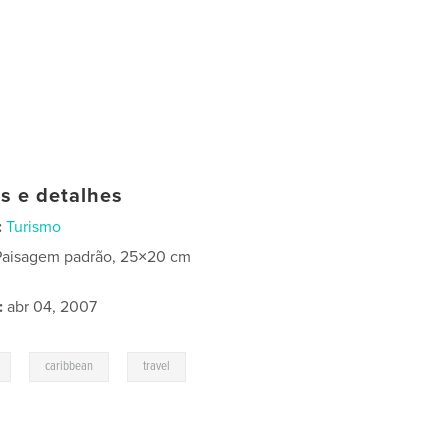
as e detalhes
:
Turismo
Paisagem padrão, 25×20 cm
:
abr 04, 2007
,
,
caribbean
travel