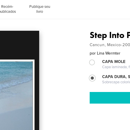
Recém-
Publique seu
publicados
livro
Step Into 
Cancun, Mexico-20
por
Lina Wermter
CAPA MOLE
Capa laminada, fl
CAPA DURA, 
Sobrecapa colori