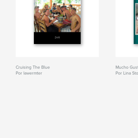
Cruising The Blue
Mucho Gust
Por lawermter
Por Lina St