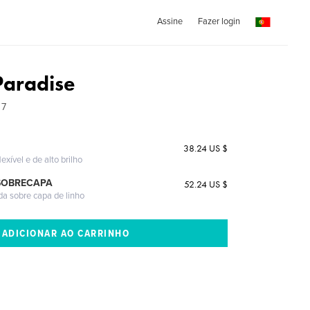
Assine
Fazer login
Paradise
07
38.24 US $
exível e de alto brilho
SOBRECAPA
52.24 US $
da sobre capa de linho