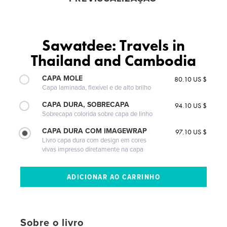
Sawatdee: Travels in
Thailand and Cambodia
CAPA MOLE
80.10 US $
Capa laminada, flexível e de alto brilho
CAPA DURA, SOBRECAPA
94.10 US $
Sobrecapa colorida sobre capa de linho
CAPA DURA COM IMAGEWRAP
97.10 US $
Livro capa dura com design em cores
vivas impresso diretamente na capa
Sobre o livro