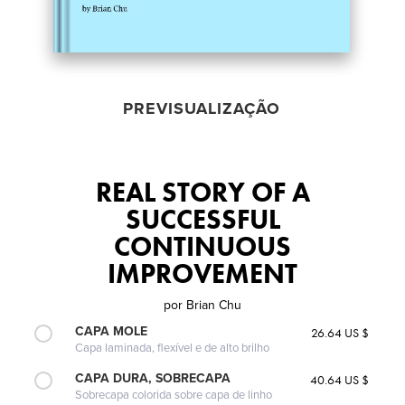
PREVISUALIZAÇÃO
REAL STORY OF A
SUCCESSFUL
CONTINUOUS
IMPROVEMENT
por
Brian Chu
CAPA MOLE
26.64 US $
Capa laminada, flexível e de alto brilho
CAPA DURA, SOBRECAPA
40.64 US $
Sobrecapa colorida sobre capa de linho