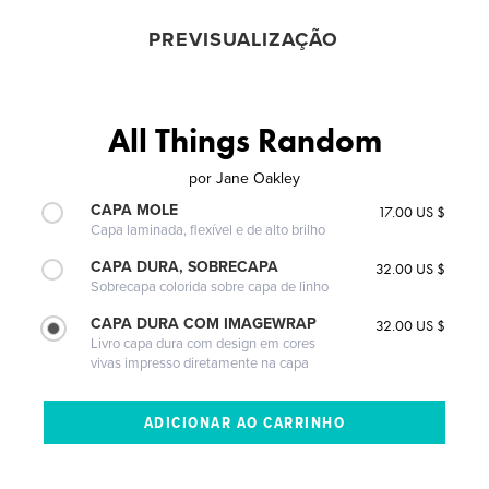
PREVISUALIZAÇÃO
All Things Random
por
Jane Oakley
CAPA MOLE
17.00 US $
Capa laminada, flexível e de alto brilho
CAPA DURA, SOBRECAPA
32.00 US $
Sobrecapa colorida sobre capa de linho
CAPA DURA COM IMAGEWRAP
32.00 US $
Livro capa dura com design em cores
vivas impresso diretamente na capa