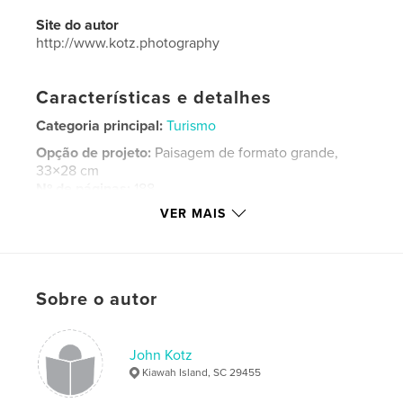
Site do autor
http://www.kotz.photography
Características e detalhes
Categoria principal:
Turismo
Opção de projeto:
Paisagem de formato grande,
33×28 cm
Nº de páginas:
188
VER MAIS
Data de publicação:
abr 30, 2014
Idioma
English
Palavras-chavee
,
,
Sobre o autor
Vietnam
Cambodia
Laos
John Kotz
Kiawah Island, SC 29455