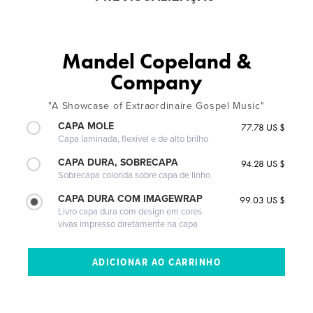
Mandel Copeland &
Company
"A Showcase of Extraordinaire Gospel Music"
CAPA MOLE
77.78 US $
Capa laminada, flexível e de alto brilho
CAPA DURA, SOBRECAPA
94.28 US $
Sobrecapa colorida sobre capa de linho
CAPA DURA COM IMAGEWRAP
99.03 US $
Livro capa dura com design em cores
vivas impresso diretamente na capa