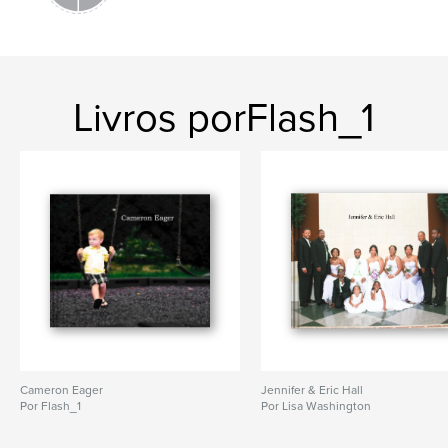
Livros porFlash_1
Cameron Eager
Jennifer & Eric Hall
Por Flash_1
Por Lisa Washington