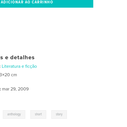
as e detalhes
:
Literatura e ficção
13×20 cm
:
mar 29, 2009
,
,
,
anthology
short
story