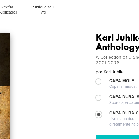
Recém-
Publique seu
publicados
livro
Karl Juhlk
Antholog
A Collection of 9 Sh
2001-2006
por
Karl Juhlke
CAPA MOLE
Capa laminada, fl
CAPA DURA, 
Sobrecapa colori
CAPA DURA 
Livro capa dura 
diretamente na 