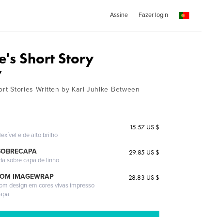
Assine
Fazer login
e's Short Story
y
ort Stories Written by Karl Juhlke Between
15.57 US $
exível e de alto brilho
SOBRECAPA
29.85 US $
da sobre capa de linho
COM IMAGEWRAP
28.83 US $
com design em cores vivas impresso
capa