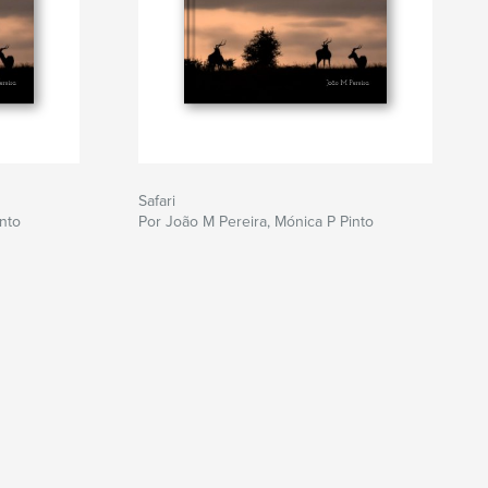
Safari
nto
Por João M Pereira, Mónica P Pinto