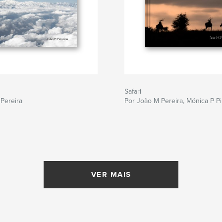
Safari
Pereira
Por João M Pereira, Mónica P Pi
VER MAIS