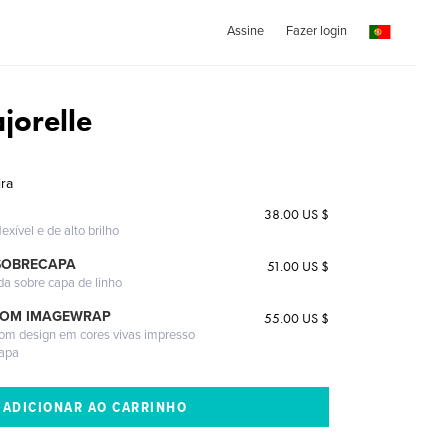
Assine
Fazer login
jorelle
ira
38.00 US $
exível e de alto brilho
SOBRECAPA
51.00 US $
da sobre capa de linho
COM IMAGEWRAP
55.00 US $
com design em cores vivas impresso
capa