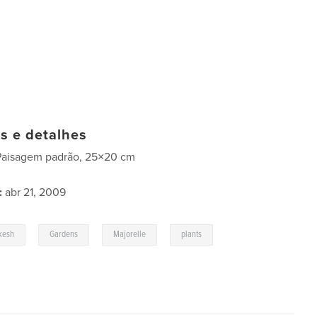
as e detalhes
Paisagem padrão, 25×20 cm
:
abr 21, 2009
,
,
,
kesh
Gardens
Majorelle
plants