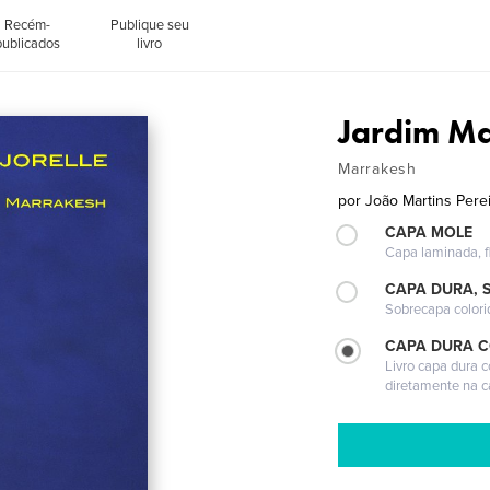
Recém-
Publique seu
publicados
livro
Jardim Ma
Marrakesh
por
João Martins Pere
CAPA MOLE
Capa laminada, fl
CAPA DURA, 
Sobrecapa colori
CAPA DURA 
Livro capa dura 
diretamente na 