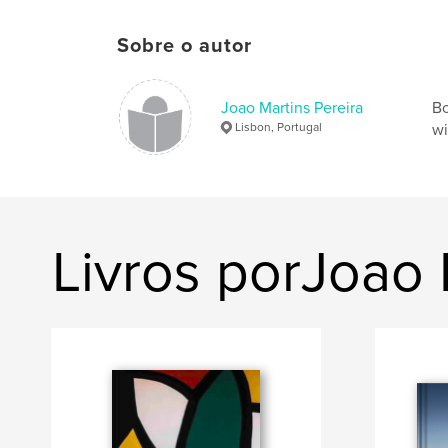
Sobre o autor
Joao Martins Pereira
Bo
Lisbon, Portugal
wi
Livros porJoao 