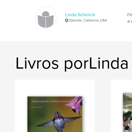
Linda Schenck
I'
Danville, California, USA
a 
Livros porLind