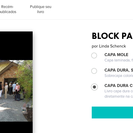
Recém-
Publique seu
publicados
livro
BLOCK PA
por
Linda Schenck
CAPA MOLE
Capa laminada, fl
CAPA DURA, 
Sobrecapa colori
CAPA DURA 
Livro capa dura 
diretamente na 