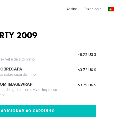
Assine
Fazer login
RTY 2009
48.72 US $
exível e de alto brilho
SOBRECAPA
63.72 US $
da sobre capa de linho
COM IMAGEWRAP
63.72 US $
com design em cores vivas impresso
capa