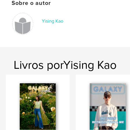
Sobre o autor
Idioma
English
Palavras-chavee
Yising Kao
,
,
,
music
concerts
magazine
bands
Livros porYising Kao