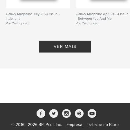
Galaxy Magazine July 2024 Issue -
Galaxy Magazine April 2024 Issue
little luna
- Between You And Me
Por Yising Kao
Por Yising Kao
VER MAIS
© 2016 - 2026 RPI Print, Inc.
Empresa
Trabalhe no Blurb