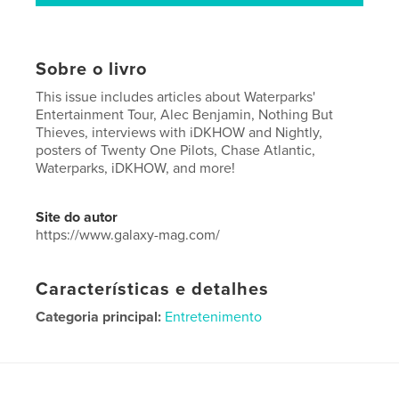
Sobre o livro
This issue includes articles about Waterparks'
Entertainment Tour, Alec Benjamin, Nothing But
Thieves, interviews with iDKHOW and Nightly,
posters of Twenty One Pilots, Chase Atlantic,
Waterparks, iDKHOW, and more!
Site do autor
https://www.galaxy-mag.com/
Características e detalhes
Categoria principal:
Entretenimento
Opção de projeto:
Papel carta, 22×28 cm
Nº de páginas:
40
Data de publicação:
dez 24, 2018