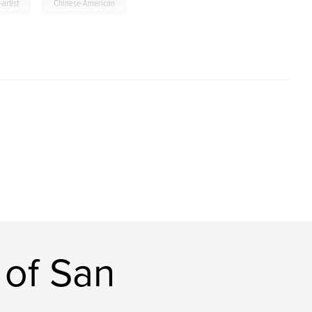
,
artist
Chinese-American
 of San