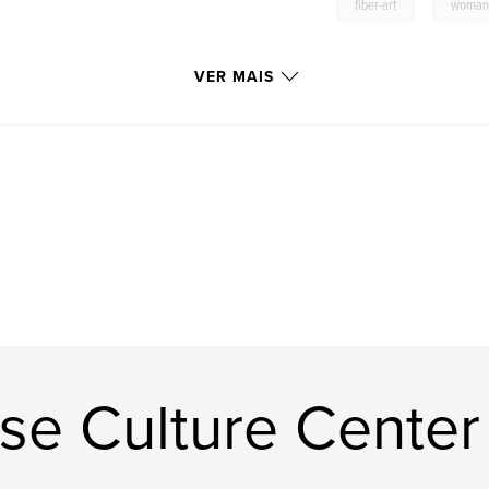
,
fiber-art
woman-
VER MAIS
se Culture Center