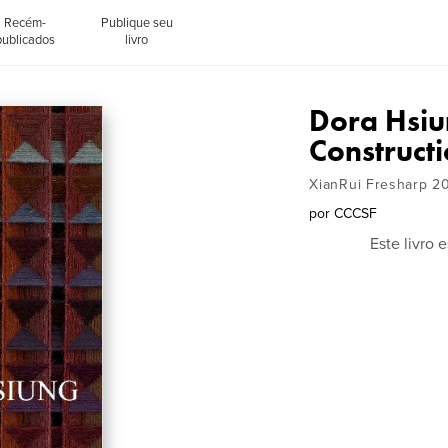
Recém-
Publique seu
publicados
livro
Dora Hsiu
Construct
XianRui Fresharp 2
por
CCCSF
Este livro