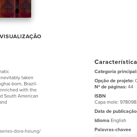
VISUALIZAÇÃO
Característic
matic
Categoria principal
 inevitably taken
Opção de projeto:
ghai-born, Brazil-
Nº de páginas:
44
 enriched with the
ld South American
ISBN
 and
Capa mole: 97809
Data de publicação
Idioma
English
Palavras-chavee
series-dora-hsiung/