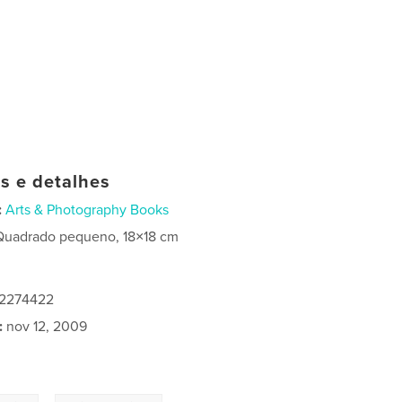
as e detalhes
:
Arts & Photography Books
Quadrado pequeno, 18×18 cm
82274422
:
nov 12, 2009