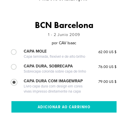
BCN Barcelona
1 - 2 Junio 2009
por
CAV Isaac
CAPA MOLE
62.00 US $
Capa laminada, flexível e de alto brilho
CAPA DURA, SOBRECAPA
76.00 US $
Sobrecapa colorida sobre capa de linho
CAPA DURA COM IMAGEWRAP
79.00 US $
Livro capa dura com design em cores
vivas impresso diretamente na capa