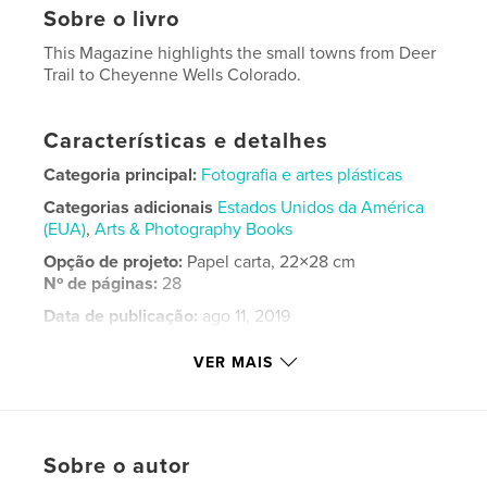
Sobre o livro
This Magazine highlights the small towns from Deer
Trail to Cheyenne Wells Colorado.
Características e detalhes
Categoria principal:
Fotografia e artes plásticas
Categorias adicionais
Estados Unidos da América
(EUA)
,
Arts & Photography Books
Opção de projeto:
Papel carta, 22×28 cm
Nº de páginas:
28
Data de publicação:
ago 11, 2019
Idioma
English
VER MAIS
Palavras-chavee
,
,
photography
small town usa
colorado
Sobre o autor