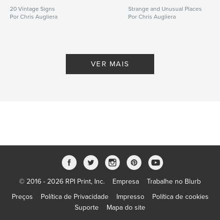
20 Vintage Signs
Strange and Unusual Places
Por Chris Augliera
Por Chris Augliera
VER MAIS
© 2016 - 2026 RPI Print, Inc.
Empresa
Trabalhe no Blurb
Preços
Política de Privacidade
Impresso
Política de cookies
Suporte
Mapa do site