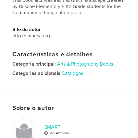
This book archives each abstract landscape created
by Briscoe Elementary Fifth Grade students for the
Community of Imagination piece.
Site do autor
http://smartsa.org
Características e detalhes
Categoria principal:
Arts & Photography Books
Categorias adicionais
Catálogos
Opção de projeto:
Quadrado pequeno, 18×18 cm
Nº de páginas:
92
ISBN
Capa dura com ImageWrap: 9780464255369
Sobre o autor
Data de publicação:
ago 27, 2019
Idioma
English
SMART
San Antonio