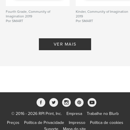
Fourth Grade, Community of
Kinder, Community of Imagination
Imagination 2019
2019
Por SMART
Por SMART
VER MAIS
© 2016 - 2026 RPI Print, Inc.
Empresa
Trabalhe no Blurb
Preços
Política de Privacidade
Impresso
Política de cookies
Suporte
Mapa do site