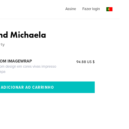
Assine
Fazer login
nd Michaela
rty
COM IMAGEWRAP
94.88 US $
com design em cores vivas impresso
capa