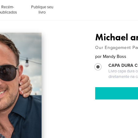
Recém-
Publique seu
publicados
livro
Michael a
Our Engagement Pa
por
Mandy Boss
CAPA DURA 
Livro capa dura 
diretamente na 