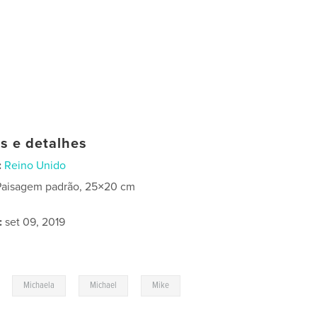
as e detalhes
:
Reino Unido
Paisagem padrão, 25×20 cm
:
set 09, 2019
,
,
,
Michaela
Michael
Mike