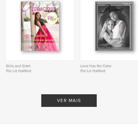
Girls and Glam
Love Has No Color
Por Liz Hallford
Por Liz Hallford
VER MAIS