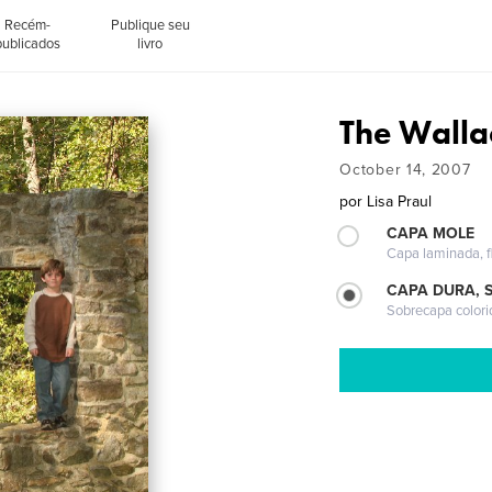
Recém-
Publique seu
publicados
livro
The Walla
October 14, 2007
por
Lisa Praul
CAPA MOLE
Capa laminada, fl
CAPA DURA, 
Sobrecapa colori