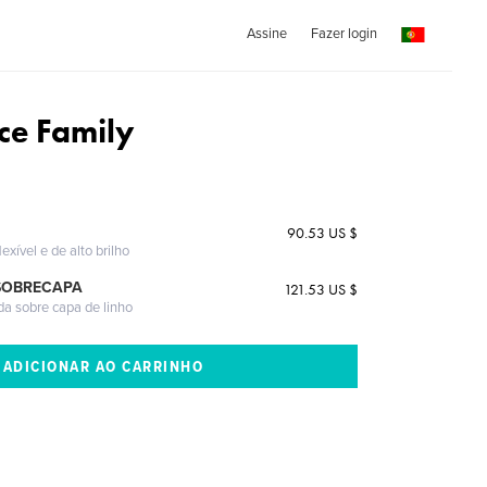
Assine
Fazer login
ce Family
90.53 US $
exível e de alto brilho
SOBRECAPA
121.53 US $
da sobre capa de linho